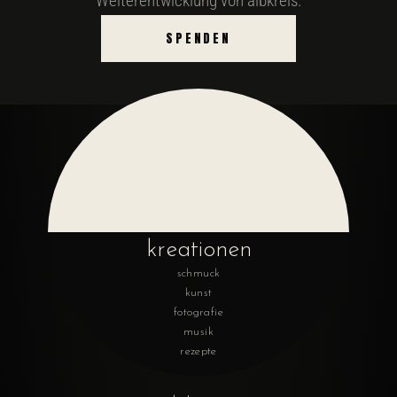
Weiterentwicklung von albkreis.
SPENDEN
extraktion
1:1 begleitung
mediation
schreiben
begleitung
kreationen
schmuck
kunst
fotografie
musik
rezepte