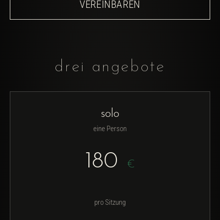
VEREINBAREN
drei angebote
solo
eine Person
180
€
pro Sitzung