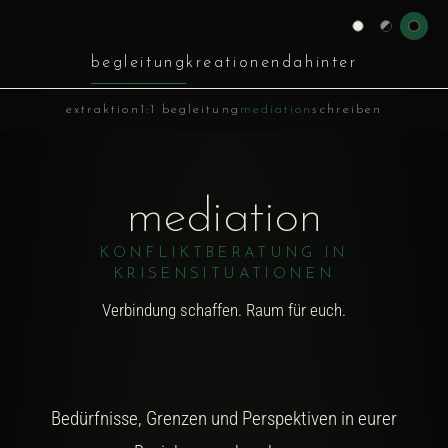
begleitung
kreationen
dahinter
extraktion
1:1 begleitung
mediation
schreiben
mediation
KONFLIKTBERATUNG IN
KRISENSITUATIONEN
Verbindung schaffen. Raum für euch.
Bedürfnisse, Grenzen und Perspektiven in eurer