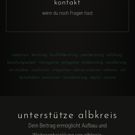
kontakt
wenn du noch Fragen hast
mediation · beratung · konfliktberatung · paarberatung · erfüllung ·
beziehungsarbeit · monogamie · polygamie · eheberatung · annäherung ·
verständnis · wachstum · integration · aktives zuhören · reflexion · ich-
botschaften · emotionen · revitalisierung · digital · remote
unterstütze albkreis
Dein Beitrag ermöglicht Aufbau und