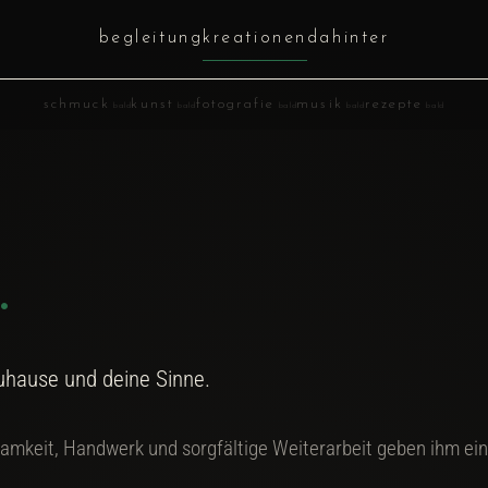
begleitung
kreationen
dahinter
schmuck
kunst
fotografie
musik
rezepte
bald
bald
bald
bald
bald
.
uhause und deine Sinne.
samkeit, Handwerk und sorgfältige Weiterarbeit geben ihm ei