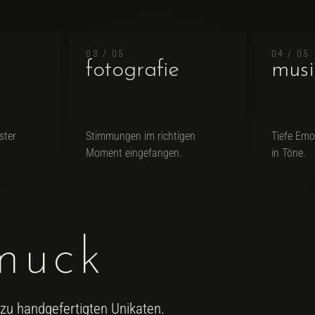
03 / 05
04 / 05
fotografie
musi
ster
Stimmungen im richtigen
Tiefe Em
Moment eingefangen.
in Töne.
muck
zu handgefertigten Unikaten.