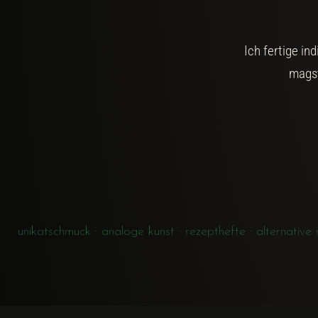
Ich fertige i
magst
unikatschmuck · analoge kunst · rezepthefte · alternative mus