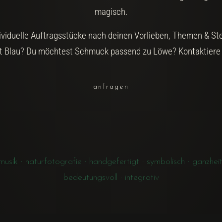
magisch.
ndividuelle Auftragsstücke nach deinen Vorlieben, Themen & St
 Blau? Du möchtest Schmuck passend zu Löwe? Kontaktiere
anfragen
ik · naturfotografie · handgefertigt · symbolisch · ganzheitlich 
bedeutungsvoll · integrativ