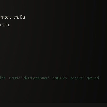
ernzeichen. Du
 mich.
· intuitiv · detailorientiert · natürlich · präzise · gesund ·