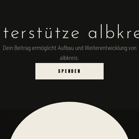
terstütze albkr
Dein Beitrag ermöglicht Aufbau und Weiterentwicklung von
albkreis.
SPENDEN
extraktion
1:1 begleitung
mediation
schreiben